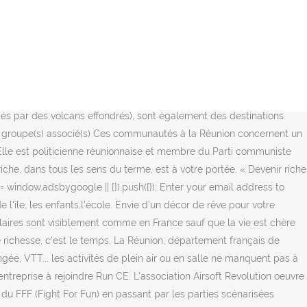
 of matter. Volumes are region-specific resources. Founded in 1974, EMBL is Europe’s flagship laboratory for the life sciences – an intergovernmental organisation with more than 80 independent research groups covering the spectrum of molecular biology. Facebook : Youtube : Vu sur : Mon Interview au Figaro. 1994 - 1995. Elle est présidente du conseil général (conseil général de la Réunion, 1er avril 2004), présidente du conseil départemental (conseil départemental de la Réunion, 18 décembre 2017, Cyrille Melchior), membre du conseil régional de la Réunion (1998). BenJ (Sheon) Nov 3, 2012 @ 10:28am Ced = Darkced = Delce ? Créatif, inventif, Rodolphe Le Meunier réfléchit actuellement à quelques fromages qu’il pourrait marier à des épices emblématiques du riche terroir réunionnais et … Providing easy-to-use POS solutions for retailers & restaurateurs since 2005. The EBT margin … Ced [Delce] Oct 16, 2012 @ 11:49am kikooo < > VIEW ALL … Il est possible de gagner de l'argent en partant de rien et avec des revenus modestes. You can only move them between Droplets in the same datacenter. Années … C’est quoi un community manageur ? Tous nos articles. Si vous prenez la première, la « sécurité » vous condamner à vie la seconde. 2020 by Charles Girard, 3 January 2012 Essay. Il a été maire de Sainte-Rose, Réunion de 1989 à 2001. Une méthode made in USA ne fonctionnera pas bien. J'ai commencé à vendre des produits pour une grande marque de cosmétique sous la forme de petite réunion. Son emblème le plus emblématique est le Piton de la Fournaise, un volcan actif pouvant atteindre 2 632 m de haut. Faites cap vers Saint-Gilles, une station balnéaire située dans la partie Est de l’île de la Réunion. Qu’ils avaient pu relever les… Authors: Jean-Pierre Brun . LA CROIX-ROUGE FRANÇAISE. Et aussi, il faudra que le président malgache, il arrive à résoudre de problèmes de la corruption, parce que c'est la corruption qui détruit le pays, il y en a qui s'enrichit sur le dos des pauvres, avec la corruption pour devenir riche. Didier Robert est un homme politique français membre du parti républicain. 17. Or, EnerJ-meeting Paris est un grand rendez-vous qui se vit avec enthousiasme et donne le meilleur le jour J. Nous avons donc pris l’initiative de décaler de deux mois notre prochaine édition parisienne, au jeudi 15 avril 2021. Lycée Régionale de l'Estaque BEP Electrotechnique. Start with 100 FREE email verifications! Il a été élu à l’Assemblée nationale française le 18 juin 2017, représentant le département de la Réunion. Car sharing - only awesome. Search the complete LEGO catalog & Create your own Bricklink store. Loisirs. .. Ici ,comme dis plusieurs fois, c'est un département français. I hate read but i want become billionaire Riche de plus de 150 ans d’histoire et forte de l’engagement de ses acteurs, la Croix-Rouge française a l’ambition de porter plus loin sa vision d’une société de demain … et membre du Sénat de France (Réunion, 24 septembre 2017). ... Les Agapanthes est une salle de réception nichée à quelques minutes du centre de Tours. Reliable and affordable class management software for dance, gymnastics, martial art, tennis club, etc. Devenir membre c'est choisir la qualité et les bons prix. www.booster-academy.fr. » Évidence de base. L'Observatoire des inégalités publie son rapport s