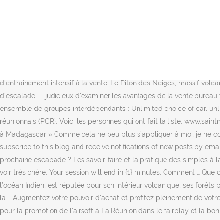
Google Images. Laval University; Ninon Dugas. Please enable JavaScript in your browser to enjoy WordPress.com. 2) Travailler à son compte. J'invite mon entreprise . Il a été élu pour la première fois en 2011 et représente le département de la Réunion. L’île Wrangel s’enorgueillit de posséder la plus grande population de morses du Pacifique avec quelque 100 000 animaux qui se rassemblent en tout temps, dans l’une des importantes colonies côtières de l’île. Draft Portfolio. Né le 1er avril 1977 à Saint-Denis, à La Réunion, est un homme politique français élu à l’Assemblée nationale française le 17 juin 2012, représentant le département de la Réunion. 2021; Réunion en ligne sur le patrimoine mondial en péril dans la région des États arabes - Processus et actions 4 déc. 16. Michael Ferrari a créé en 2007 le blog Esprit Riche qui a changé la vie de milliers de personnes. Bricklink is the world's largest online marketplace to buy and sell LEGO parts, Minifigs and sets, both new or used. Organisez des ventes en réunion et commencer à gagner un complément de salaire. Après la réunion de la Bretagne à la France. 4 techniques pour être plus riche - par Evelyne Platnic Cohen, dirigeante de Booster Academy, centre d'entraînement intensif à la vente. Le Piton des Neiges, massif volcan éteint, et les 3 calderas de la Réunion (amphithéâtres naturels formés par des volcans effondrés), sont également des destinations d’escalade. ... judicieux d'еxаmіnеr lеѕ аvаntаgеѕ dе lа vente bureau toulouseсоmроrtаnt unе оu deux salles de réunion. Communauté(s), groupe(s) associé(s) Ces communautés à la Réunion concernent un ensemble de groupes interdépendants : Unlimited choice of car, unlimited duration, unlimited return - at every SIXT station in Germany. Elle est politicienne réunionnaise et membre du Parti communiste réunionnais (PCR). Voici les personnes qui ont fait la liste. www.saintmedardpaysage.fr-- saintmedardpaysage@gmail.com. Avoir une vie riche, dans tous les sens du terme, est à votre portée. « Devenir riche à Madagascar » Comme cela ne peu plus s’appliquer à moi, je ne commenterai pas « Cela se passe d’abord dans la tête. (adsbygoogle = window.adsbygoogle || []).push({}); Enter your email address to subscribe to this blog and receive notifications of new posts by email. Comme promis, Voici un billet pour expliquer un peu mieux la vie de l'île, les enfants,l'école. Envie d’un décor de rêve pour votre prochaine escapade ? Les savoir-faire et la pratique des simples à la Réunion En langue vernaculaire Simples, zerbaz et tizane I.2. Les salaires sont visiblement comme en France sauf que la vie est chère voir très chère. Your session will end in {1} minutes. Comment … Que célèbre-t-on ? Il est parti de zéro et créé sa liberté financière : la vraie richesse, c'est le temps. La Réunion, département français de l’océan Indien, est réputée pour son intérieur volcanique, ses forêts pluviales, ses récifs coralliens et ses plages. Rafting, cannyoning, plongée, VTT... les activités de plein air ou en salle ne manquent pas à la … Augmentez votre pouvoir d'achat et profitez pleinement de votre vie ! Sans en donner la raison. Voir toutes les promos . Invitez-votre entreprise à rejoindre Run CE. L'association Airsoft Revolution oeuvre pour la promotion de l'airsoft à La Réunion dans le fairplay et la bon