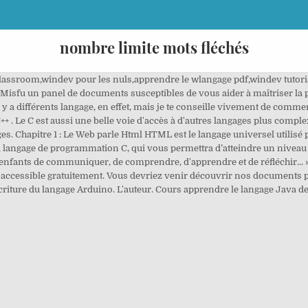
nombre limite mots fléchés
sroom,windev pour les nuls,apprendre le wlangage pdf,windev tutorial
r Misfu un panel de documents susceptibles de vous aider à maîtriser 
 y a différents langage, en effet, mais je te conseille vivement de commenc
 . Le C est aussi une belle voie d'accès à d'autres langages plus comple
es. Chapitre 1 : Le Web parle Html HTML est le langage universel utilis
langage de programmation C, qui vous permettra d’atteindre un nivea
 enfants de communiquer, de comprendre, d'apprendre et de réfléchir.
t accessible gratuitement. Vous devriez venir découvrir nos documents 
écriture du langage Arduino. L'auteur. Cours apprendre le langage Java de 