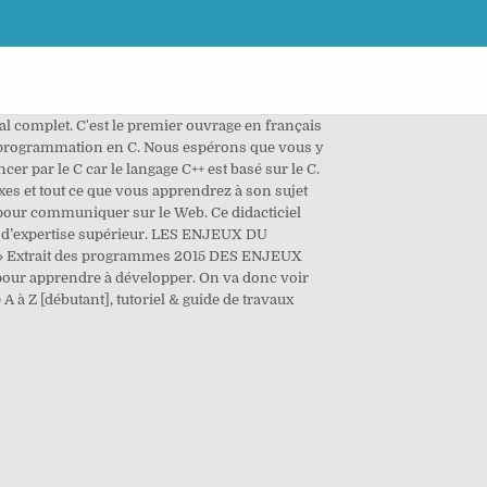
 complet. C'est le premier ouvrage en français
la programmation en C. Nous espérons que vous y
er par le C car le langage C++ est basé sur le C.
xes et tout ce que vous apprendrez à son sujet
é pour communiquer sur le Web. Ce didacticiel
u d’expertise supérieur. LES ENJEUX DU
.. » Extrait des programmes 2015 DES ENJEUX
pour apprendre à développer. On va donc voir
A à Z [débutant], tutoriel & guide de travaux