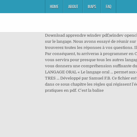
HOME
ABOUT
MAPS
FAQ
Download apprendre windev pdf,windev openclas
sur le langage. Nous avons essayé de réunir su
trouverez toutes les réponses à vos questions. Il
Par conséquent, tu arriveras à programmer en C++
vous servira pour presque tous les autres langag
vous donnera une compréhension suffisante du 
LANGAGE ORAL « Le langage oral ... permet aux
TRES … Développé par Samuel F.B. Ce fichier es
dans ce sous chapitre les règles qui régissent l'
pratiques en pdf. C'est la balise