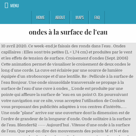
MENU
HOME
ABOUT
MAPS
FAQ
ondes à la surface de l'eau
10 avril 2020. Ce week-end je faisais des ronds dans l'eau . Ondes capillaires : Elles sont très petites (L < 1,74 cm) et produites par le vent et les effets de tension de surface. Croisement d'ondes (Sept. 2008) Cette animation permet de visualiser le croisement de deux ondes le long d'une corde. La cuve est éclairée par une source de lumière équipée d'un stroboscope et d'une lentille. Re : Pellicule à la surface de l'eau Bonjour. Une onde sinusoïdale transversale se propage à la surface de l'eau d'une cuve à ondes_ L'onde est produite par une pointe qui affleure la surface de "eau en un point O. En poursuivant votre navigation sur ce site, vous acceptez l’utilisation de Cookies vous proposant des publicités adaptées à vos centres d’intérêts.. . . Une onde "plane" arrive sur une ouverture dont la dimension est de l'ordre de grandeur de la longueur d'onde. Onde solitaire à la surface de l’eau. Blender82 ----- Aujourd'hui . Vitesse d'une onde à la surface de l'eau. Que peut-on dire des mouvements des points M et N et des mouvements des deux bouchons. Ondes progressives. On recherche quels sont, dans ce deuxième pro- cédé, les points de la surface qui donnent une image sur l écran. The trapped modes generated by a cylinder shifted from the channel axis were excited to generate the absorption.Cette thèse porte sur l'étude expérimentale des ondes non-linéaires à la surface de l'eau. jAlon 31 octobre 2011 à 14:27:14 . Voilà pour l'histoire, si quelqu'un pouvait me dire à quoi cela correspond, j'en serait ravi ! Interférences à la surface de l’eau. Le mouvement de la soure n’est pas périodique, ’est une perturation dont la durée est limitée dans le tem ps. Lorsque deux ondes de même fréquence et de même amplitude arrivent en un point, elles se superposent, et leurs élongations s’additionnent donnant lieu à une «figure d’interférence». INTERFÉRENCES A LA SURFACE DE L EAU Par JEAN BAURAND. •onde produite par un objet à la surface de l’eau •onde produite sur une corde 2.2 ONDE LONGITUDINALE L’onde est dite longitudinale lorsque la déformation est // à la direction de propagation de l’onde. Premièrement, l'étude présente les mesures spatio-temporelles des ondes non-linéaires lors du passage sur une marche immergée. Propagation d’une onde à la surface de l’eau. 3 Résumé du projet a notion d’onde est souvent diffiile à omp ende. Sur un rayon, on dispose deux petits morceaux de liège en des points M et N tel que SM = 1,5 cm et SN = 10,5 cm. Cette animation permet de visualiser les ondes à la surface de l'eau avec une ou deux sources ponctuelles. A la fin, cette perturbation disparaît en laissant la place à un légère onde à la surface de l'eau. Merci LPFR pour ce soutien 22/11/2009, 22h42 #30 undlub . Des cristaux topologiques pour guider les ondes à la surface de l’eau. Partage. Calculer la longueur d’onde des ondes se propageant à la surface de l’eau ; Calculer la célérité des ondes. Laboratoire de Physique de l Ecole Normale Supérieure. Une onde est caractérisée par une vitesse de propagation qui dépend du milieu. Elles sont moins rapides que les ondes de volume ; leur amplitude en surface est généralement plus forte, mais décroît rapidement avec la distance à la surface qui les guide. Onde progressive : RLC forcé : Onde à la surface de l'eau un autre lien (déplacer la source de l'onde au centre de l'écran puis diminuer la "simulation speed " puis cocher "stopped" , "3D-view" et clear waves enfin décocher "stopped" pour répéter la simulation ciquer sur "clear waves". On peut distinguer : les ondes de Love, découvertes par Augustus E. Love en 1911. d’ondes à la surface de l’eau (figure 1). la figure suivante), vous pouvez observer une perturbation qui se propage à la surface en générant des cercles concentriques dont le rayon grandit. Leur vitesse de propagation (vitesse de phase) dépend de leur longueur d’onde : le milieu est dispersif. Avec la technique de Profilométrie par Transformée de Fourier utilisée jusqu'à present, la coloration de l'eau par de la peinture usuelle a pour conséquence une atténuation des ondes par résonance d'ondes de films de surface. Sur la droite un vibreur (ici, en forme de règle) vient frapper régulièrement la surface de l’eau. Les ondes de gravité à la surface d’un liquide sont des vagues qui se propagent à la surface du. Elle peut également être progressive, stationnaire ou évanescente (voir Propagation des ondes ). Premièrement, l’étude présente les mesures spatio-temporelles des ondes non-linéaires lors du passage sur une marche immergée. Des vaguelettes (ondes planes à la surface de l’eau) sont créées et se propagent vers la gauche. Vitesse d'une onde à la surface de l'eau Liste des forums; Rechercher dans le forum. L"animation montre la diffraction d'une onde plane à la surface de l'eau par une petite ouverture. tsunamis et mascarets. 27/06/2013, 07h43 #2 LPFR. Simulation des interférences obtenues dans une cuve à ondes. The trapped modes generated by a cylinder shifted from the channel axis were excited to generate the absorption.Cette thèse porte sur l’étude expérimentale des ondes non-linéaires à la surface de l’eau. Animations pour illustrer les notions d’onde transversale, de retard, de périodicités temporelle et spatiale . Exemples : onde produite sur un ressort ondes sonores 3. L un d eux est une variante de la méthode de Foucault. Ondes à la surface de l'eau: Concours orthoptie Nantes 2013. Frédéric Élie, février 2009. Deux perturbations sinusoïdales sont produites en deux points S1 et S2 de la cuve à ondes. En certains points, les deux ondes incidentes vibrent en phase et l'amplitude totale observée est plus grande que l'amplitude de chaque onde individuelle. Le document ci-contre donne l'aspect 1. Le milieu de propagation d'une onde peut être tridimensionnel (onde sonore, lumineuse, etc. un dispositif produit des ondes rectilignes de fréquence réglable à la surface de l'eau contenue dans une cuve. Ondes et matière Chapitre 1 : Caractéristiques des ondes Thème : Caractéristiques et propriétés des ondes AD2-09/09/2019 4 Donc : 1,5.10 ˘ 5,0.10 ˘ 3,0.10 ˆ. Bonjour à tous ! Sommaire. Des ondes à la surface de l’eau : une histoire qui fait des vagues 2011! Une vague correspond à une onde de gravité (onde se déplaçant à la surface libre d’un fluide soumis à la gravité) qui implique théoriquement toute la profondeur. Le vent provoque tout d’abord des différences de hauteur de la surface de la mer qui vont se propager approximativement dans la direction du vent. Cette vague, constituée d'un. Différence de marche, interférences constructives et destructives. La goutte génère alors une onde de surface sur laquelle elle rebondit et qui lui donne une impulsion horizontale. Exercice 3 . Le sujet a ensuite pris de l’ampleur lors de la découverte de l’instabilité de marche des gouttes qui, au dessus d’un certain seuil de forçage, se déplacent spontanément à la surface du bain liquide. Publicité . par Jean Luc Leloire . de la surface de l'eau d'une cuve à ondes, des ondes progressivesSinusoïdales .On règle la fréquence du vibreur sur la valeur N Hz 20 . 2014 On rappelle deux procédés d observation des interférences à la surface des liquides. Représente les ondes les plus courantes à la surface des océans et leur énergie provient de la gravité, d’où leur nom. Répondre par vrai ou faux aux propositions a, b, c et d suivantes: a L'onde produite à la surface de l'eau est une onde longitudinale b L'onde produite à la surface Contrairement aux ondes de gravité, ce sont les ondes de petites longueurs d’ondes qui se propagent le plus vite. Une onde à la surface de l'eau; Si vous jetez une pierre à la surface d'une large étendue d'eau calme (cf. DES ONDES A LA SURFACE DE L’EAU – CORRECTION I. PROPAGATION D’UN TSUNAMI 1. a. C’est un trem lement de terre (séisme) qui est à l’origine du tsunami. Image réalisée dans le cadre du module Image de 1STL du Lycée Marie Curie de VIRE. Ex : corde (I.1.a) et ride à la surface de l' eau (I.2) b. Les ondes appelées longitudinales où la direction de la perturbation est parallèle au sens de déplacement de l'onde • Dans un fluide (gaz ou liquide), donc dans l'air, le son est une onde mécanique longitudinale puisque la déformation du milieu de propagation est parallèle à la direction de l'onde. Document 1 : Image en coupe latérale de la déformation de la surface de l’eau dans la cuve à onde La source se déplace en ordonnée entre +10 mm et -10 mm Document 2 : Evolution du point en fonction du temps . La pierre, en percutant la surface, génère une vague circulaire qui s'éloigne du point d'impact. Aucun physicien n'a vulgarisé les ondes formées sur l'eau quand on y jette un caillou ? L"animation montre l'interférence de deux ondes circulaires à la surface de l'eau. Une onde peut posséder plusieurs géométries : plane , sphérique , etc. Sur cette photo on voit la partie supérieure de la cuve à ondes : c’est une plaque transparente en verre, remplie d’eau. Ondes à la surface de l’eau Ondes dans la banquise Les vagues dans la mer ou plus simplement dans une cuve remplie d’eau sont des ondes qui se propagent à une certaine vitesse. cet ensemble permet d'observer la surface de l'eau au repos apparent par projection sur un écran avec un grandissement gamma = 1,5 . La problématique commune était la mesure de la déformation de la surface libre. Résultat scientifique Génie électrique et électronique -+ La structure hexagonale, inspirée de celle du graphène, est souvent choisie pour concevoir des isolants topologiques : des matériaux qui guident les ondes. Le gerris est un insecte que l'on peut observer sur les plans d'eau calmes de certaines rivières. Onde produite par la chute d’une goutte d’eau dans un récipient. Re : Ondes à la surface de l'eau Dans ce cas, j'obtiens Mais il me reste l'inconnue de la variation d'amplitude dans l'espace et le temps. Nous avons choisi de revenir au début de la science ondulatoire en observant les mouvements de la surface libre des océans, des lacs