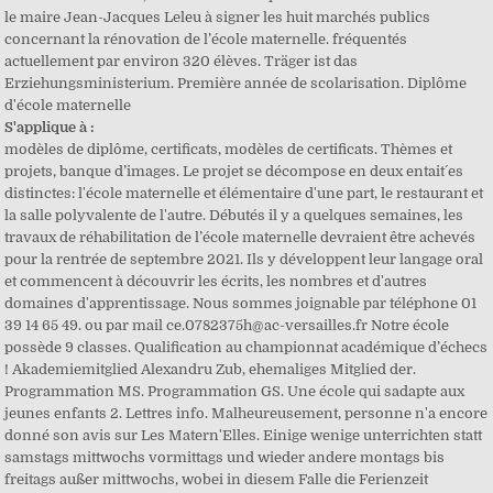
le maire Jean-Jacques Leleu à signer les huit marchés publics
concernant la rénovation de l’école maternelle. fréquentés
actuellement par environ 320 élèves. Träger ist das
Erziehungsministerium. Première année de scolarisation. Diplôme
d'école maternelle
S'applique à :
modèles de diplôme, certificats, modèles de certificats. Thèmes et projets, banque d’images. Le projet se décompose en deux entait´es distinctes: l'école maternelle et élémentaire d'une part, le restaurant et la salle polyvalente de l'autre. Débutés il y a quelques semaines, les travaux de réhabilitation de l’école maternelle devraient être achevés pour la rentrée de septembre 2021. Ils y développent leur langage oral et commencent à découvrir les écrits, les nombres et d'autres domaines d'apprentissage. Nous sommes joignable par téléphone 01 39 14 65 49. ou par mail ce.0782375h@ac-versailles.fr Notre école possède 9 classes. Qualification au championnat académique d’échecs ! Akademiemitglied Alexandru Zub, ehemaliges Mitglied der. Programmation MS. Programmation GS. Une école qui sadapte aux jeunes enfants 2. Lettres info. Malheureusement, personne n'a encore donné son avis sur Les Matern'Elles. Einige wenige unterrichten statt samstags mittwochs vormittags und wieder andere montags bis freitags außer mittwochs, wobei in diesem Falle die Ferienzeit verkürzt wird. als Übersetzung von "l'Ecole maternelle" vorschlagen. Reportage. Quatre enseignants de l’école maternelle d’Elliant (Finistère) sont positifs au Covid-19. Gefällt 364 Mal. eursc-mamer.lu. Falsche Übersetzung oder schlechte Qualität der Übersetzung. L'école maternelle, service gratuit pour les familles, accueille tous les enfants à partir de 3 ans. L’école maternelle Flaubert possède trois salles de classe et accueille 45 élèves répartis en deux groupes. La majorité des maternelles accueillent les enfants pendant deux ou trois heures le matin. Kinder, die den Kindergarten besuchen, sollten jedoch regelmässig am Unterricht teilnehmen. 11 juin 2019 - Découvrez le tableau "brevets maternelle" de lorhina D sur Pinterest. ist. En petits groupes composés d'étudiants de différentes nationalités, donnés par. Certaines écoles sont classées comme des écoles bilingues car elles ont des sections ou des classes bilingues; d'autres sont classées comme des écoles internationales car elles ont une section internationale. Ecole maternelle et primaire à Savenès. Scolarisation en maternelle dès 3 ans : et si mon enfant n'est pas propre ? Peut-être est-ce vous qui pouvez être le premier à vous exprimer? 33 823 74 88 Fax : 33 823 33 90. www.ecoleaimecesaire.com « C’est une très bonne école. De ce fait les parents inscrivent les enfants dès leurs naissances pour qu’ils puissent avoir une place en maternelle, lorsque l’enfant aura l’age pour y rentrer. Neben diesem Einblick in die Kunstgeschichte wird den Kindern auch das Themenfeld Literatur spielerisch nähergebracht. Le programme d’enseignement prévoit une organisation des enseignements en cinq domaines d’apprentissage. Im Gegensatz zum Kindergarten wird weniger Wert auf Freispiel gelegt. Sa mission principale est de donner envie aux enfants d'aller à l'école pour apprendre, affirmer et épanouir leur personnalité. Es wird (anders als z. Premièrement, l’école maternelle a pour objectif premier d’établir les « fondements éducatifs et pédagogiques ». Damit einher gehen das Einverständnis der Stadtverwaltung (mairie), der Direktorin/des Direktors der maternelle im eigenen Stadtteil sowie der maternelle des beabsichtigten Stadtteils. Attention dans certaines zones de l’ouest de l’Allemagne, la demande est plus forte que le nombre de places. les plus importants pour une famille qui déménage. Elle se situe au: 10 Rue Du Réveil Matin à Houilles. Plan vacances pour les maternelles. Les APC en maternelle. La place doit être dans la maternelle ou la classe enfantine de l'école primaire la plus proche du domicile de l'enfant. Eine staatliche maternelle in einem anderen Stadtteil kann dagegen nur mit einer Sonderbewilligung (dérogation) besucht werden. B. auf dem Land) gibt es teilweise stufenübergreifende Gruppen; dies ist aber ein Ausnahmefall und ist mittlerweile selten der Fall. Pour cela, un programme scolaire s’organise en 24h par semaine pour les tout-petits. Si les deux parents travaillent l’accueil peut aller jusqu'à … Précédentes publications. L'école maternelle est une étape essentielle du parcours des élèves pour garantir leur réussite scolaire. L'école maternelle est destinée aux jeunes enfants de trois (parfois deux) à six ans. cours d’un travail régulier d’une à deux années à l’école ou dans le cadre de la formation permanente des adultes: elle exige, en d’autres termes, la maîtrise d’un corpus fondamental de verbes, de substantifs, d’adjectifs d’un usage très fréquent dans la langue quotidienne ainsi que des notions de base en morphologie et en syntaxe. Marmatiei bei der Sommerschule des Memorial Sighet, dass der Bericht der Kommission, die als Tismaneanu-Kommission bekannt ist, es geschafft hat, eine Reihe von Elementen zur Verurteilung des kommunistischen Regimes für die begangenen Grausamkeiten aufzudecken, doch war die Auswirkung dieses Berichts auf die Gesellschaft eine geringe. Maternelle infos 95 - Flash Repenser l'organisation de la journée à l'école maternelle. L’École Nationale Supérieure de Création Industrielle, « ENSCI – Les Ateliers », est le premier établissement français d’enseignement supérieur public exclusivement consacré au design, et se positionne parmi les meilleures écoles de création dans les classements internationaux. Die école maternelle ist seit September 2019 für 3-Jährige Pflicht. Träger ist das Erziehungsministerium. brissago.ch. catherine / 3 avril 2020. Falls man sich für eine private maternelle entscheidet, kann man diese relativ problemlos in einem beliebigen Stadtteil wählen. Wenn die Kinder in die „école primaire“ (Grundschule) kommen, können sie normalerweise schon Geschichten verstehen und wiedergeben, einen Brief „schreiben“, indem sie ihn einem Erwachsenen diktieren, und einige Buchstaben sowie ca. Pour nous, Elodie Poux a choisi de revenir sur ses souvenirs d’animatrice. Accueil > Education et jeunesse > Vie scolaire > Coordonnées des établissements > Ecoles maternelles et élémentai ; Ecoles maternelles et élémentaires. (französisch-englisch-deutsch) Eurecole à Paris. En effet, c’est elle qui construit les bases de l’apprentissage des enfants, et doit leur donner envie d’aller à l’école. Sites "généralistes" pour la maternelle . Les enfants qui s'inscrivent à l'Ecole maternelle sont pourtant tenus à une fréquentation régulière. Vos élus Le Portail Famille Contact Travaux en cours et à venir Situation et plan de la ville. Les deux corps de bâtiments sont implantés le long des limites est et ouest afin de libérer un vaste espace au cœur du site qui préserve l'axe visuel vers l'église et le grand paysage. Pour une inscription définitive à l'école maternelle : Apporter tous les documents présentés à la mairie avec la fiche de préinscription. Der Staat hat … Allerdings werden die Eltern gebeten mit dem Kind darauf hin zu arbeiten, möglichst bald sauber zu werden. Pour faciliter la continuité du parcours scolaire des élèves lors du passage à l'école élémentaire, les enseignants du cycle des apprentissages premiers transmettent aux enseignants du cycle suivant, cycle des apprentissages fondamentaux, un état des acquis de leurs élèves à l'issue de la scolarité à l'école maternelle. Pour travailler en école maternelle en tant qu’ATSEM, il faut obligatoirement passer un concours. La direction est assurée par Mr Montaut Jean Baptiste jusqu'à la fin de l'année scolaire 2020-2021. [3] In einigen Schulen werden auch Kinder unter 3 Jahren mit Windel angenommen. Jusqu’en 2010, le concours de la fonction publique était réservé aux personnes titulaires d’un CAP Petite Enfance. Finden Sie verlässliche Übersetzungen von Wörter und Phrasen in unseren umfassenden Wörterbüchern und durchsuchen Sie Milliarden von Online-Übersetzungen. Was können wir von unseren Nachbarn lernen? brissago.ch. Une école qui organise des modalités spécifiques dapprentissage 3. 30 déc. property-france.fr. So lernen französische Vorschulkinder früh, Bilder in Anlehnung und nach Vorlage von bekannten Malern (z. « Pour chaque marché, nous avons opté pour l’entreprise la moins-disante », a annoncé le premier magistrat aux élus. Dès l'âge de 3 ans, l'enfant doit suivre une scolarité en maternelle, sauf en cas d'instruction dans la famille. Nahezu alle Kinder ab drei Jahren besuchen in Frankreich die Ecole maternelle.[4]. Voici quelques idées pour organiser les vacances de vos enfants. Être le premier à donner mon avis sur Les Matern'Elles. Our Maternelle curriculum leans heavily on the scholastic depth of the French full-day program, blending in the play-based approaches of the best US early learning systems. Die Kinder werden nach einem Stundenplan unterrichtet. Einerseits wie bei früheren nationalen Workshops dadurch, dass man diejenigen mit abgewerteten Schulabschlüssen, die oftmals großzügig und militant sind, mit dem Management von Leuten beschäftigt, die entgegengesetzte Positionen vertreten; andererseits, indem man Schulabbrecher zu schlafenden Managern macht, indem man ihnen fiktive Aufgaben überträgt und sie z, Après la plainte contre le futur Learning Cente. dans les délais prescrits sur la lettre jointe au formulaire d'inscription. Elle comprend traditionnellement trois classes : la petite section (PS), la moyenne section (MS) et la grande section (GS), et compte aussi parfois une toute petite section (TPS) pour les enfants de moins de trois ans. AVERTISSEMENTS. Seit 1945 nahm der Besuch sehr stark zu und weitete sich auf die ganze Gesellschaft aus, einschließlich der ländlichen Gebiete. Des ressources pour une entrée sécurisée au CP. brissago.ch. Si votre enfant a été déjà scolarisé dans une autre école, un certificat de radiation délivré par la précédente école devra être fourni au plus tard le jour de la rentrée. Ils apprennent en jouant, en réfléchissant et en résolvant des problèmes, en s'exerçant… « L’école maternelle » est le titre de son sketch. In ihr werden Kinder von drei bis sechs Jahren unterrichtet,