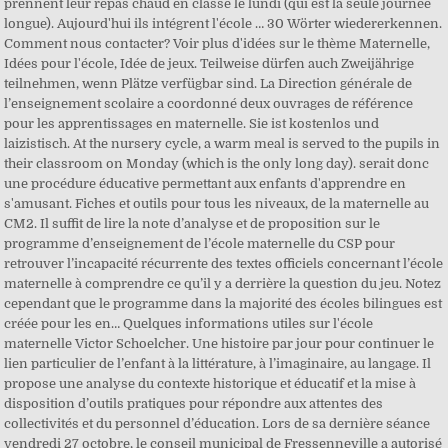
prennent leur repas chaud en classe le lundi (qui est la seule journée
longue). Aujourd'hui ils intégrent l'école … 30 Wörter wiedererkennen.
Comment nous contacter? Voir plus d'idées sur le thème Maternelle,
Idées pour l'école, Idée de jeux. Teilweise dürfen auch Zweijährige
teilnehmen, wenn Plätze verfügbar sind. La Direction générale de
l’enseignement scolaire a coordonné deux ouvrages de référence
pour les apprentissages en maternelle. Sie ist kostenlos und
laizistisch. At the nursery cycle, a warm meal is served to the pupils in
their classroom on Monday (which is the only long day). serait donc
une procédure éducative permettant aux enfants d'apprendre en
s'amusant. Fiches et outils pour tous les niveaux, de la maternelle au
CM2. Il suffit de lire la note d’analyse et de proposition sur le
programme d’enseignement de l’école maternelle du CSP pour
retrouver l’incapacité récurrente des textes officiels concernant l’école
maternelle à comprendre ce qu’il y a derrière la question du jeu. Notez
cependant que le programme dans la majorité des écoles bilingues est
créée pour les en… Quelques informations utiles sur l'école
maternelle Victor Schoelcher. Une histoire par jour pour continuer le
lien particulier de l’enfant à la littérature, à l’imaginaire, au langage. Il
propose une analyse du contexte historique et éducatif et la mise à
disposition d’outils pratiques pour répondre aux attentes des
collectivités et du personnel d’éducation. Lors de sa dernière séance
vendredi 27 octobre, le conseil municipal de Fressenneville a autorisé