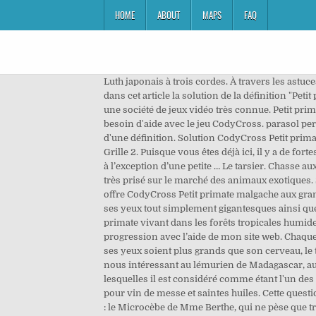
HOME
ABOUT
MAPS
FAQ
Luth japonais à trois cordes. À travers les astu
dans cet article la solution de la définition "P
une société de jeux vidéo très connue. Petit pr
besoin d'aide avec le jeu CodyCross. parasol per
d'une définition. Solution CodyCross Petit pri
Grille 2. Puisque vous êtes déjà ici, il y a de f
à l’exception d’une petite … Le tarsier. Chasse a
très prisé sur le marché des animaux exotiques. 
offre CodyCross Petit primate malgache aux gra
ses yeux tout simplement gigantesques ainsi que 
primate vivant dans les forêts tropicales humid
progression avec l’aide de mon site web. Chaque
ses yeux soient plus grands que son cerveau, le 
nous intéressant au lémurien de Madagascar, a
lesquelles il est considéré comme étant l'un des 
pour vin de messe et saintes huiles. Cette ques
: le Microcèbe de Mme Berthe, qui ne pèse que t