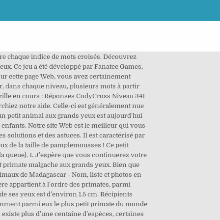
ttre chaque indice de mots croisés. Découvrez
 yeux. Ce jeu a été développé par Fanatee Games,
sur cette page Web, vous avez certainement
r, dans chaque niveau, plusieurs mots à partir
rille en cours : Réponses CodyCross Niveau 341
erchiez notre aide. Celle-ci est généralement nue
 un petit animal aux grands yeux est aujourd'hui
enfants. Notre site Web est le meilleur qui vous
olutions et des astuces. Il est caractérisé par
x de la taille de pamplemousses ! Ce petit
a queue). 1. J’espère que vous continuerez votre
it primate malgache aux grands yeux. Bien que
animaux de Madagascar - Nom, liste et photos en
 appartient à l'ordre des primates, parmi
 de ses yeux est d’environ 1.5 cm. Récipients
tamment parmi eux le plus petit primate du monde
existe plus d’une centaine d’espèces, certaines