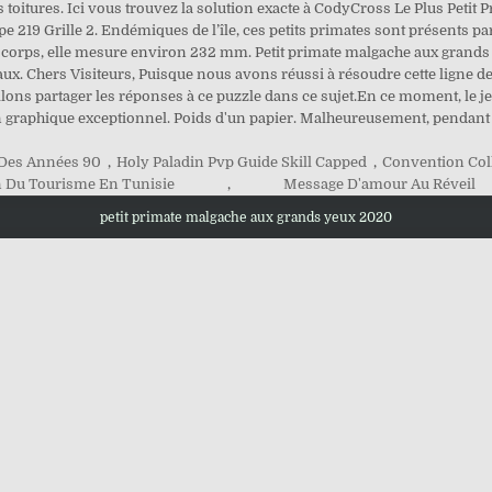
es toitures. Ici vous trouvez la solution exacte à CodyCross Le Plus Pet
 219 Grille 2. Endémiques de l’île, ces petits primates sont présents par
orps, elle mesure environ 232 mm. Petit primate malgache aux grands y
aux. Chers Visiteurs, Puisque nous avons réussi à résoudre cette ligne d
ons partager les réponses à ce puzzle dans ce sujet.En ce moment, le jeu
 graphique exceptionnel. Poids d'un papier. Malheureusement, pendant 
 Des Années 90
,
Holy Paladin Pvp Guide Skill Capped
,
Convention Coll
n Du Tourisme En Tunisie
,
Message D'amour Au Réveil
petit primate malgache aux grands yeux 2020