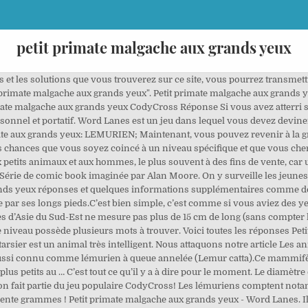
petit primate malgache aux grands yeux
ces et les solutions que vous trouverez sur ce site, vous pourrez transme
etit primate malgache aux grands yeux". Petit primate malgache aux grands
imate malgache aux grands yeux CodyCross Réponse Si vous avez atterri 
sonnel et portatif. Word Lanes est un jeu dans lequel vous devez devine
mate aux grands yeux: LEMURIEN; Maintenant, vous pouvez revenir à la g
ortes chances que vous soyez coincé à un niveau spécifique et que vous ch
ux petits animaux et aux hommes, le plus souvent à des fins de vente, car
Série de comic book imaginée par Alan Moore. On y surveille les jeunes 
nds yeux réponses et quelques informations supplémentaires comme des s
par ses longs pieds.C’est bien simple, c’est comme si vous aviez des yeu
es d’Asie du Sud-Est ne mesure pas plus de 15 cm de long (sans compter l
 niveau possède plusieurs mots à trouver. Voici toutes les réponses Pet
tarsier est un animal très intelligent. Nous attaquons notre article Les 
ussi connu comme lémurien à queue annelée (Lemur catta).Ce mammifère
plus petits au … C’est tout ce qu’il y a à dire pour le moment. Le diamètre
tion fait partie du jeu populaire CodyCross! Les lémuriens comptent no
rente grammes ! Petit primate malgache aux grands yeux - Word Lanes. Il 