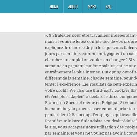
HOME
ABOUT
MAPS
FAQ
». 3 Stratégies pour être travailleur indépendant et…. Tous droits réservés. Mis à jour 30/10/2019. Une semaine de travail de quatre jours peut être étonnante pour vous, mais si vous ne tenez compte que de vos propres besoins lorsque vous la présentez, vous ne serez probablement pas à la hauteur. Si vous êtes à l’aise avec cela, expliquez-le d’entrée de jeu lorsque vous faites votre présentation. En faisant cela, je me sentais confiant de ne rien rater. Beaucoup d’employés qui travaillent quatre jours par semaine, comme moi, gagnent un salaire rajusté pour refléter l’horaire de travail condensé. Travail à temps partiel volontaire 4. >> Notre service - Vous cherchez un emploi ou voulez en changer ? Si vous aviez un horaire similaire dans une autre entreprise, expliquez comment il fonctionnait. Travailler 4 jours par semaine en gagnant le même salaire, est-ce une idée réaliste ou utopique ? Si vous essayez de courir un marathon, vous pouvez réserver cette journée pour votre entraînement le plus intense. But opting out of some of these cookies may affect your browsing experience. Vous embrouillerez vos collègues si vous choisissez un jour différent de la semaine, chaque semaine, pour décoller. Alors que la Nouvelle-Zélande prône la semaine de travail de 4 jours pour relancer l'économie, Unilever va tenter l'expérience. Les résultats de cette expérimentation seront analysés par l'Université de technologies de Sydney. Ce contenu a bien été ajouté à vos favoris dans votre profil ! We also use third-party cookies that help us analyze and understand how you use this website. Nous pensons que l'ancienne façon de travailler est passée et n'est plus adaptée", a déclaré le directeur général de Unilever New Zealand, Nick Bangs. Des expériences de semaine de travail de 4 jours ont déjà été effectuées en France, en Suède et même en Belgique. Si vous recevez une offre pour assister à une réunion ou à une réception pendant votre jour de congé, faites une contre-offre. It is mandatory to procure user consent prior to running these cookies on your website. These cookies do not store any personal information. Qu’est-ce qu’ils en penseraient ? Beaucoup d’employés qui travaillent quatre jours par semaine, comme moi, gagnent un salaire rajusté pour refléter l’horaire de travail condensé. nouvelle Première ministre finlandaise, voudrait réduire le temps de travail afin d’améliorer la productivité des employés. Je ne comprend pas la logique. En continuant à utiliser le site, vous acceptez notre utilisation des cookies et notre politique de confidentialité. Toute votre entreprise ne saura probablement pas que vous travaillez quatre jours par semaine, et vous ne voulez pas avoir à constamment expliquer, « Désolé, je ne travaille pas ce jour-là », chaque fois que vous recevez une invitation à une réunion. Offrez de faire un essai de l’horaire pendant quelques mois pour que votre 