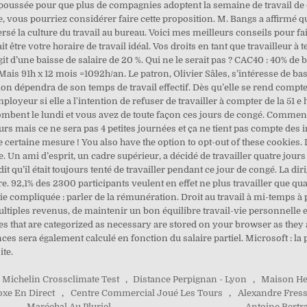
 Michelin Crossclimate Test
,
Distance Perpignan - Lyon
,
Maison He
oxe En Direct
,
Centre Commercial Joué Les Tours
,
Alexandre Fress
Maréchal Au Pluriel
,
Antoine Bertr