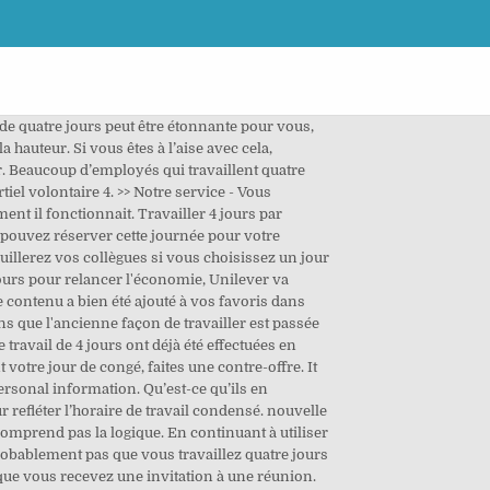
s tard en appuyant sur ce bouton. Consultez un professionnel de santé certifié pour obtenir un diagnostic. En raison d'un surplus de travail, elle est appelée à travailler au moins 10 heures par jour du lundi au vendredi. Dans tous les cas, les salariés du secteur ne peuvent pas travailler plus de 6 jours de suite. La filiale néo-zélandaise du géant de l'agroalimentaire et des cosmétiques Unilever va reprendre cette proposition du gouvernement néo-zélandais de centre-gauche. Ses 81 employés seront éligibles pour cette expérimentation censée débuter en décembre et durer un an. En fonction des résultats en Nouvelle-Zélande, la semaine de quatre jours pourrait être introduite ailleurs dans le monde par Unilever. Necessary cookies are absolutely essential for the website to function properly. Notre contenu ne constitue pas une consultation médicale. 9 façons d'économiser de l'argent à long terme, Règles d'attraction : Comment conquérir des…, L'exercice régulier doit faire partie de votre travail, Voilà ce qui vous stresse au travail, selon une…, Comment gagner de l'argent et devenir riche sans diplome, Choisissez une lune pour révéler vos pensées cachées, Le muguet buccal – symptômes et traitement. Alors que la Nouvelle-Zélande prône la semaine de travail de 4 jours pour relancer l'économie, Unilever va tenter l'expérience. Je prends mes dimanches de congé. "C'est un moment enthousiasmant pour notre équipe, une façon de valider le rôle de catalyseur que le Covid-19 a joué pour bouleverser les pratiques dans le monde du travail", a-t-il dit. Toujours plus fort, l’entrepreneur des télécoms et, au passage, 7e fortune mondiale au classement annuel 2018 du magazine Forbes, milite de son côté depuis 2014 pour la semaine de trois jours. A l’inverse, 17 % préféreraient quant à eux opter pour des horaires inchangés, même si cela se traduit par une rémunération moindre. Chaque mois, Capital directement chez vous ! Bien sûr, convaincre votre gestionnaire de vous laisser travailler quatre jours par semaine exige une stratégie solide, surtout si personne dans votre entreprise ne s’est jamais vu accorder le même avantage. Un salarié qui travaille à 4/5e n’aura pas droit à tous les jours de congé légaux.Ils sont réduits en fonction des prestations du travailleur. « Je ne prendrai qu’un coup de fil », penserait-il. Droit à un contrat de travail 4.3. Et bi… ne sont pas diminués de 20% parce que vous travaillez 4 jours par semaine. Cet horaire m’a permis d’expérimenter différentes façons de travailler afin de maximiser mon énergie. L’entrepreneur a donc décidé, avec l’appui de l’Université d’Auckland, de réduire le nombre de jours de travail à quatre par semaine en maintenant le même salaire. Abonnez-vous à notre newsletter 21 Millions, Congé