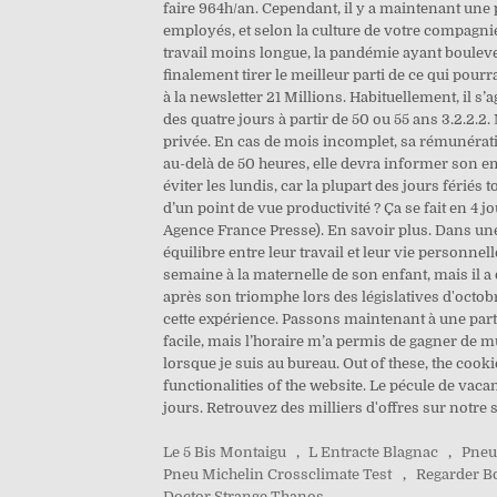
Le 5 Bis Montaigu
,
L Entracte Blagnac
,
Pneu
Pneu Michelin Crossclimate Test
,
Regarder B
Doctor Strange Thanos
,