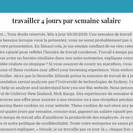
travailler 4 jours par semaine salaire
patron n’ait pas à s’y engager tout de suite. Habituellement, il s’agit d’une baisse de salaire de 20 %. Avant de plaider la cause d’une semaine écourtée dans mon rôle actuel, j’ai pensé à chaque personne que ce changement affecterait. Gardez la conversation positive et concentrez-vous sur la façon dont votre nouvel horaire aiderait tout le monde à atteindre ses objectifs. Est-il possible de faire une autre journée, par contre ? Il conseille de fixer des limites avec les personnes avec lesquelles vous vous engagez et de leur faire savoir comment vous voulez que les choses fonctionnent. "Nous sommes impatients de partager les leçons de cette expérimentation avec d'autres entreprises néo-zélandaises, dans l'espoir de pousser les autres à réfléchir à la façon dont ils travaillent", a ajoute M. Bangs. Lors du congrès annuel du parti à Brighton cette semaine, le Chancelier de l’ombre John McDonnell a proposé de faire passer les travailleurs britanniques à la semaine de 32 heures – soit l’équivalent de quatre jours de travail – sans perte de salaire. Les ordinateurs quantiques vont-ils casser le bitcoin ? Ce qui représente environ 28 heures facturables par semaine. Vous avez peut-être toujours été curieux. Par exemple, un salarié travaillant 35 heures par semaine et payé au SMIC, perçoit donc tous les mois : Salaire de base : 151,67*SMIC . Si vous livrez ça en moins de temps, pourquoi devrais-je réduire votre salaire ? Casino et le Crédit Mutuel en passe de vendre leur banque commune ? J’ai eu la chance d’avoir eu des semaines de travail de quatre jours dans mes trois emplois les plus récents. Sanna Marin, la jeune Première ministre finlandaise, avait fait cet été une proposition surprenante : quatre jours de six heures pour un même salaire. Pour mon patron, j’ai fait un remue-méninges pour dresser une liste des éléments positifs qui découleraient d’un jour de congé supplémentaire que j’aurais chaque semaine. Effectuer des heures supplémentaires ne doit pas aboutir à dépasser les durées maximales du travail fixées à 10h/jour et 48h/semaine ou 44 heures en moyenne par semaine sur une période de 12 semaines consécutives. Dans le détail, plus des trois quarts d’entre eux (83 %) se disent prêts à travailler plus pendant quatre jours afin d’être libres le cinquième, et garder ainsi un salaire identique. Interinfos.net © 2020. Tout commence en 2016 quand – magie du calendrier – les 1er et 8 mai tombent des lundis. Cela ne veut pas dire que vous ne serez pas joignable en cas d’urgence, mais cela vous permet de comprendre que votre jour de congé est votre temps libre. La formule du 4/5 temps, qui attire de 18 % des salariés est faite pour vous. Pour ces semaines de quatre jours, le décompte des congés payés dépend de la date de départ en vacances. Travaillez quatre jours par semaine au lieu de cinq et profitez d’une journée supplémentaire pour vous détendre, poursuivre une activité de loisir ou faire ce que bon vous semble ? Précisez clairement que vos performances ne seront pas affectées et que votre rendement sera encore plus élevé parce que vous aurez moins de temps à perdre. La semaine de 4 jours existe L’idée de travailler 4 jours par semaine semble impossible, avec des listes de tâches longues comme le bras et une demande croissante en termes de performance. Ainsi, si un salarié travaille huit heures tel jour, il ne pourra pas effectuer plus de deux heures supplémentaires. Le temps de repos doit être au moins 35 heures par semaine (en une seule fois) comme pour les autres secteurs. Je me suis aussi fait un point d’honneur d’obtenir des points de vue de l’extérieur. Disons, lundi ? Mon employeur me fait venir ces derniers temps pour 4 h par jour mais en 2 fois. Une idée folle ? Any cookies that may not be particularly necessary for the website to function and is used specifically to collect user personal data via analytics, ads, other embedded contents are termed as non-necessary cookies. Une semaine compressée à salaire équivalent mais avec un jour de congés en plus. Tout comme un temps complet 152h x 12 mois = 1824h/an. « Dans le domaine public, il est possible de réduire son salaire sur une certaine période pour obtenir des congés différés, explique Geneviève Morest, partenaire ressources humaines pour le Centre de santé et … Retrouvez ce contenu plu