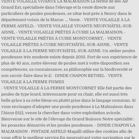
VENTE VOLAILLE VIVANTE LA MALMAISON La ferme de Bel-Air
Grand Est, spécialisée dans l'élevage et la vente directe aux
particuliers de poules pondeuses, se situe tout près à Neuvy dans le
département voisin de la Marne. ... Vente. - VENTE VOLAILLE À LA
FERME ASFELD, - VENTE VOLAILLE VIVANTE NEUFCHÂTEL-SUR-
AISNE, - VENTE VOLAILLE PRÊTES À CUIRE LA MALMAISON, -
VENTE VOLAILLE PRÊTES À CUIRE MONTCORNET, - VENTE
VOLAILLE PRÊTES À CUIRE NEUFCHÂTEL-SUR-AISNE, - VENTE
VOLAILLE À LA FERME NEUFCHÂTEL-SUR-AISNE. Un atelier poules
pondeuses très modeste existe depuis 2010. Fort de son expérience de
plus de 40 ans, notre éleveur de poules met à votre disposition ses
compétences, sa connaissance, sa philosophie sur la biodiversité et
son savoir-faire dans le â¦ - DINDE CHAPON RETHEL - VENTE
VOLAILLE À LA FERME FISMES
- VENTE VOLAILLE À LA FERME MONTCORNET Elle fait partie des
poules de type lourd, intéressante pour sa chair, elle est aussi très
belle grâce à sa robe bleue ou plutôt grise dans le langage commun. Si
vous envisagez d’adopter une poule pondeuse à La Malmaison dans
l’Aisne (02), venez la chercher dans votre exploitation avicole.
Bienvenue sur le site de l'élevage du Grand Buisson Notre spécialité :
les poussins démarrés et les poules pondeuses. - DINDE CHAPON LA
MALMAISON - PINTADE ASFELD Magalli utilise des cookies afin de
vous offrir le meilleur service.En poursuivant votre navigation sur le