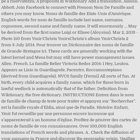
pè a riservatezza; À prupositu di Wiktionary Add a translation. Allison.
Abbott. Join Facebook to connect with Prenom Nom De Famille and
others you may know. Noms de famille des Etats-Unis d'Amérique.
English words for nom de famille include last name, surname,
cognomen, second name and family name. It will enormously … May
be derived from the first name Luigi or Eliseo (Aloysius). Mar 2, 2019 -
Photo 150 from Ymir/Christa YmirxChrista's album YmirChrista 2
from 3 July 2014. Pour trouver un Dictionnaire des noms de famille
de Grande-Bretagne ici. These cards are generally working with the
latest kernel and Mesa but may still have power management issues.
Allen. French. La famille Belier Victoria Bedos 2014: 1 Hey, Loulou.
Appears as Lisio in Guardiagrele, Pacentro, Roccamontepiano
(derived from Guardiagrele). NVC0 family (Fermi) All sorts of fun. At
birth, every child acquires a family name, which for those born in
lawful wedlock is automatically that of the father. Definition from
Wiktionary, the free dictionary. INSTRUCTIONS Entrez dans le nom
de famille de champ de texte pour traiter et appuyez sur "Rechercher".
est la famille royale d'Eldia, ainsi que de Paradis. Histoire: Enfant,
Ymir fut recueillie par une personne encore inconnue qui
s’apparenterait à un homme d’église. Profitez de générer des cartes de
noms de famille de vos connaissances. Over 100,000 English
translations of French words and phrases. A . Check the diffusion of
your surname in France and discover the geographic origin. Veuillez