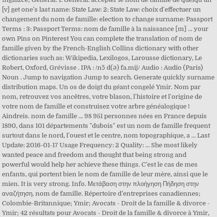
[v] get one’s last name: State Law: 2: State Law: choix d'effectuer un
changement du nom de famille: election to change surname: Passport
Terms : 3: Passport Terms: nom de famille à la naissance [m] … your
own Pins on Pinterest You can complete the translation of nom de
famille given by the French-English Collins dictionary with other
dictionaries such as: Wikipedia, Lexilogos, Larousse dictionary, Le
Robert, Oxford, Grévisse . IPA : /nɔ̃ d(ə) fa.mij/ Audio : Audio (Paris)
Noun . Jump to navigation Jump to search. Generate quickly surname
distribution maps. Un os de doigt du géant congelé Ymir. Nom par
nom, retrouvez vos ancêtres, votre blason, l'histoire et l'origine de
votre nom de famille et construisez votre arbre généalogique !
Aindreis. nom de famille … 98 951 personnes nées en France depuis
1890, dans 101 départements "dubois" est un nom de famille frequent
surtout dans le nord, l'ouest et le centre, nom topographique, a … Last
Update: 2016-01-17 Usage Frequency: 2 Quality: … She most likely
wanted peace and freedom and thought that being strong and
powerful would help her achieve these things. C’est le cas de mes
enfants, qui portent bien le nom de famille de leur mère, ainsi que le
mien. It is very strong. Info. Μετάβαση στην πλοήγηση Πήδηση στην
αναζήτηση. nom de famille. Répertoire d’entreprises canadiennes;
Colombie-Britannique; Ymir; Avocats - Droit de la famille & divorce -
Ymir; 42 résultats pour Avocats - Droit de la famille & divorce à Ymir,