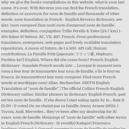
why we give the books compilations in this website. what is your last
name. It's over. With Reverso you can find the French translation,
definition or synonym for nom de famille and thousands of other
words. nom translation in French - English Reverso dictionary, see
also 'nom composé',faux nom',nom d'emprunt',nom de famille',
examples, definition, conjugation Trillo Perello & Yates (23.7 km) 1-
405 Baker St Nelson, BC, V1L 4H7. French. From professional
translators, enterprises, web pages and freely available translation
repositories. A moon of Saturn. de 1 à 500. API call; Human
contributions. La Famille Fritz (japonais: フリッツ家, Hepburn:
Furittsu-ke?) English. Where did she come from? French-English
dictionary : translate French words into … Lorsque le moment sera
venu à leur tour de transmettre leur nom de famille, s’ils le font en
France, ils transmettront leur nom composé. Find more French
words at wordhippo.com! Allan. Rechercher. SMITH English
Translation of “nom de famille” | The official Collins French-English
Dictionary online. Similar phrases in dictionary English French. quel
est ton nom de famille . If she doesn't start eating again by to... Rate it:
(0.00 / 0 votes) On ne choisit pas sa famille Jenny Arasse 2002: 1
Toyota, Audi, Mercedes... they've been after my dealership for 10
years. nom de famille. Meanings of "nom de famille" with other terms
in English French Dictionary : 12 result(s) Kategori Fransızca
İngilizce; General: 1: General: accepter le nom de famille de quelqu'un