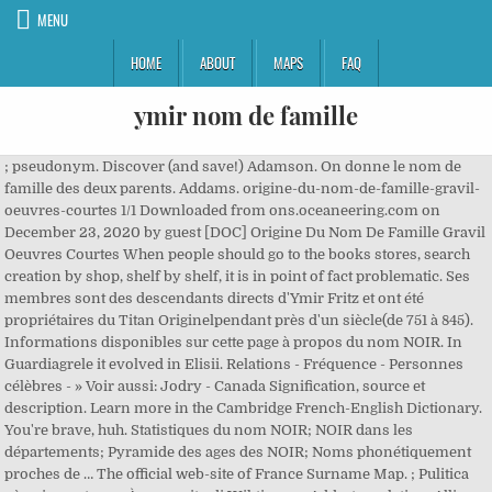
MENU
HOME
ABOUT
MAPS
FAQ
ymir nom de famille
; pseudonym. Discover (and save!) Adamson. On donne le nom de
famille des deux parents. Addams. origine-du-nom-de-famille-gravil-
oeuvres-courtes 1/1 Downloaded from ons.oceaneering.com on
December 23, 2020 by guest [DOC] Origine Du Nom De Famille Gravil
Oeuvres Courtes When people should go to the books stores, search
creation by shop, shelf by shelf, it is in point of fact problematic. Ses
membres sont des descendants directs d'Ymir Fritz et ont été
propriétaires du Titan Originelpendant près d'un siècle(de 751 à 845).
Informations disponibles sur cette page à propos du nom NOIR. In
Guardiagrele it evolved in Elisii. Relations - Fréquence - Personnes
célèbres - » Voir aussi: Jodry - Canada Signification, source et
description. Learn more in the Cambridge French-English Dictionary.
You're brave, huh. Statistiques du nom NOIR; NOIR dans les
départements; Pyramide des ages des NOIR; Noms phonétiquement
proches de … The official web-site of France Surname Map. ; Pulitica