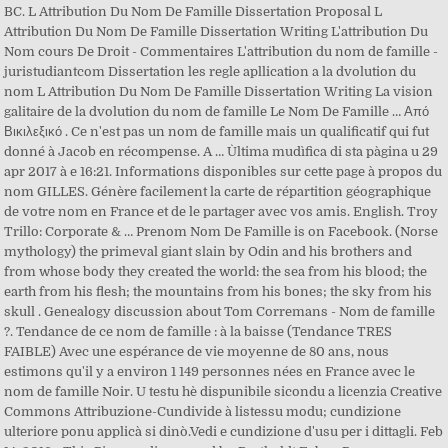
BC. L Attribution Du Nom De Famille Dissertation Proposal L
Attribution Du Nom De Famille Dissertation Writing L'attribution Du
Nom cours De Droit - Commentaires L'attribution du nom de famille -
juristudiantcom Dissertation les regle apllication a la dvolution du
nom L Attribution Du Nom De Famille Dissertation Writing La vision
galitaire de la dvolution du nom de famille Le Nom De Famille … Από
Βικιλεξικό . Ce n'est pas un nom de famille mais un qualificatif qui fut
donné à Jacob en récompense. A … Ùltima mudìfica di sta pàgina u 29
apr 2017 à e 16:21. Informations disponibles sur cette page à propos du
nom GILLES. Génère facilement la carte de répartition géographique
de votre nom en France et de le partager avec vos amis. English. Troy
Trillo: Corporate & … Prenom Nom De Famille is on Facebook. (Norse
mythology) the primeval giant slain by Odin and his brothers and
from whose body they created the world: the sea from his blood; the
earth from his flesh; the mountains from his bones; the sky from his
skull . Genealogy discussion about Tom Corremans - Nom de famille
?. Tendance de ce nom de famille : à la baisse (Tendance TRES
FAIBLE) Avec une espérance de vie moyenne de 80 ans, nous
estimons qu'il y a environ 1 149 personnes nées en France avec le
nom de famille Noir. U testu hè dispunibile sicondu a licenzia Creative
Commons Attribuzione-Cundivide à listessu modu; cundizione
ulteriore ponu applicà si dinò.Vedi e cundizione d'usu per i dittagli. Feb