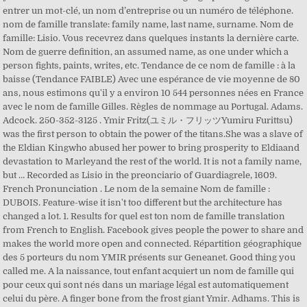
entrer un mot-clé, un nom d’entreprise ou un numéro de téléphone.
nom de famille translate: family name, last name, surname. Nom de
famille: Lisio. Vous recevrez dans quelques instants la dernière carte.
Nom de guerre definition, an assumed name, as one under which a
person fights, paints, writes, etc. Tendance de ce nom de famille : à la
baisse (Tendance FAIBLE) Avec une espérance de vie moyenne de 80
ans, nous estimons qu'il y a environ 10 544 personnes nées en France
avec le nom de famille Gilles. Règles de nommage au Portugal. Adams.
Adcock. 250-352-3125 . Ymir Fritz(ユミル・フリッツYumiru Furittsu)
was the first person to obtain the power of the titans.She was a slave of
the Eldian Kingwho abused her power to bring prosperity to Eldiaand
devastation to Marleyand the rest of the world. It is not a family name,
but … Recorded as Lisio in the preonciario of Guardiagrele, 1609.
French Pronunciation . Le nom de la semaine Nom de famille :
DUBOIS. Feature-wise it isn't too different but the architecture has
changed a lot. 1. Results for quel est ton nom de famille translation
from French to English. Facebook gives people the power to share and
makes the world more open and connected. Répartition géographique
des 5 porteurs du nom YMIR présents sur Geneanet. Good thing you
called me. A la naissance, tout enfant acquiert un nom de famille qui
pour ceux qui sont nés dans un mariage légal est automatiquement
celui du père. A finger bone from the frost giant Ymir. Adhams. This is